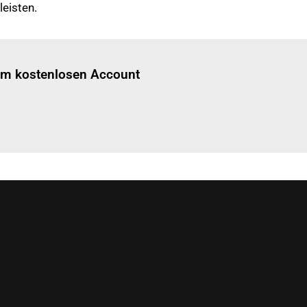
eisten.
Einloggen
um diesen Artikel zu lesen.
nem kostenlosen Account