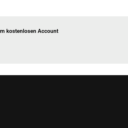
Einloggen
um diesen Artikel zu lesen.
nem kostenlosen Account