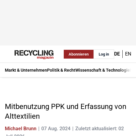
DE
EN
Abonnieren
Log in
Markt & Unternehmen
Politik & Recht
Wissenschaft & Technologie
Ma
Mitbenutzung PPK und Erfassung von
Alttextilien
Michael Brunn
07 Aug. 2024
Zuletzt aktualisiert: 02