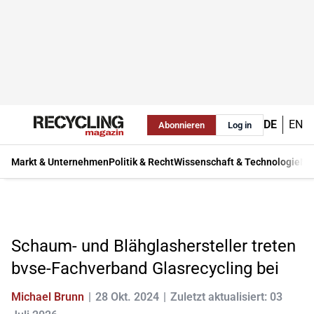
DE
EN
Abonnieren
Log in
Markt & Unternehmen
Politik & Recht
Wissenschaft & Technologie
Ma
Schaum- und Blähglashersteller treten
bvse-Fachverband Glasrecycling bei
Michael Brunn
28 Okt. 2024
Zuletzt aktualisiert: 03