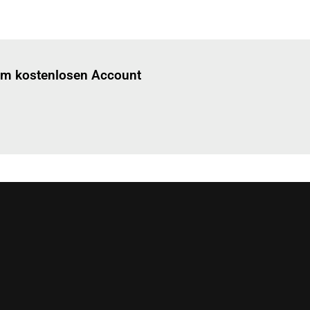
Einloggen
um diesen Artikel zu lesen.
nem kostenlosen Account