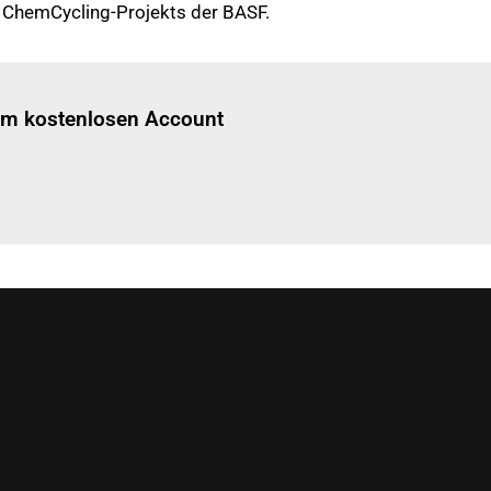
es ChemCycling-Projekts der BASF.
Einloggen
um diesen Artikel zu lesen.
nem kostenlosen Account